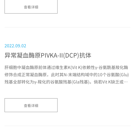
查看详细
2022.09.02
异常凝血酶原PIVKA-II(DCP)抗体
肝细胞中凝血酶原前体通过维生素K(Vit K)依赖性γ-谷氨酰基羧化酶
修饰合成正常凝血酶原，此时其N-末端结构域中的10个谷氨酸(Glu)
残基全部转化为γ-羧化的谷氨酸残基(Gla残基)。倘若Vit K缺乏或拮
抗，谷氨酸残基不能...
查看详细