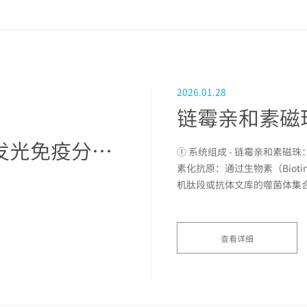
2026.01.28
链霉亲和素磁珠在化学发光免疫分析中应用
① 系统组成 - 链霉亲和素磁
素化抗原：通过生物素（Biot
机肽段或抗体文库的噬菌体集合 ②
查看详细