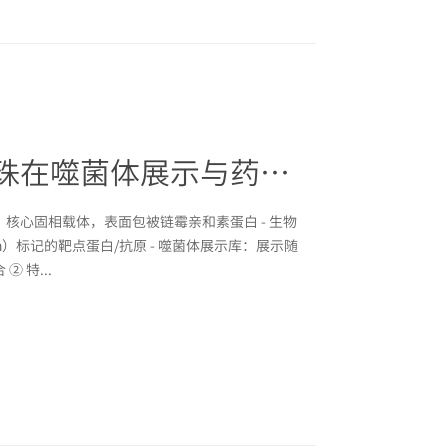
链霉亲和素磁珠在噬菌体展示与药物高通量筛选中应用
珠：核心固相载体，表面包被链霉亲和素蛋白 - 生物
in）标记的靶点蛋白/抗原 - 噬菌体展示库：展示随
 特...