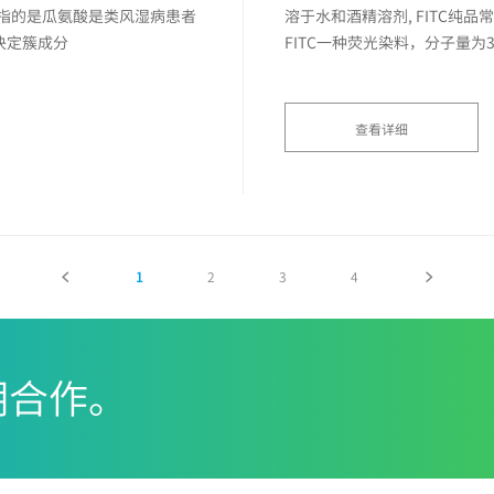
环瓜氨酸肽）指的是瓜氨酸是类风湿病患者
溶于水和酒精溶剂, FITC
决定簇成分
FITC一种荧光染料，分子量为3
520~530nm，呈现明亮的黄
查看详细
1
2
3
4
期合作。