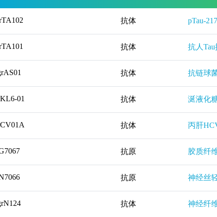
rTA102
抗体
pTau-2
rTA101
抗体
抗人Ta
grAS01
抗体
抗链球菌
rKL6-01
抗体
涎液化糖
rCV01A
抗体
丙肝HC
G7067
抗原
胶质纤维
N7066
抗原
神经丝轻
grN124
抗体
神经纤维