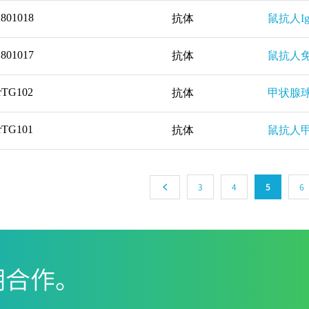
801018
抗体
鼠抗人I
801017
抗体
鼠抗人免
rTG102
抗体
甲状腺
rTG101
抗体
鼠抗人
3
4
5
6
期合作。