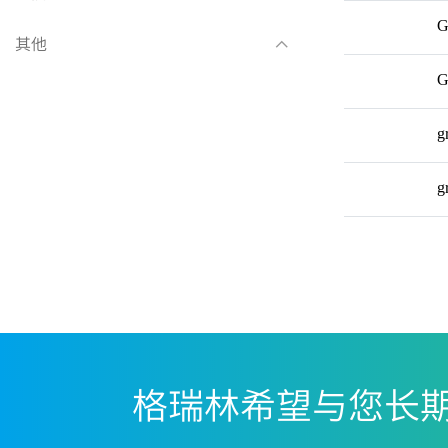
G
其他
G
g
g
格瑞林希望与您长